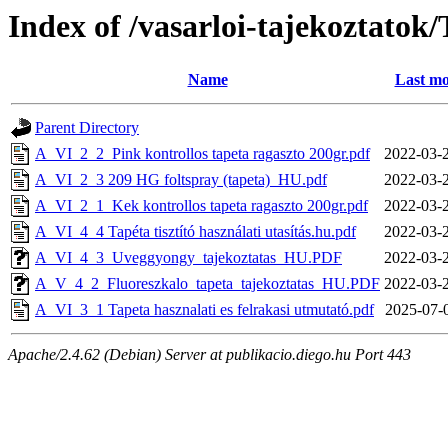
Index of /vasarloi-tajekoztat
Name
Last mo
Parent Directory
A_VI_2_2_Pink kontrollos tapeta ragaszto 200gr.pdf
2022-03-
A_VI_2_3 209 HG foltspray (tapeta)_HU.pdf
2022-03-
A_VI_2_1_Kek kontrollos tapeta ragaszto 200gr.pdf
2022-03-
A_VI_4_4 Tapéta tisztító használati utasítás.hu.pdf
2022-03-
A_VI_4_3_Uveggyongy_tajekoztatas_HU.PDF
2022-03-
A_V_4_2_Fluoreszkalo_tapeta_tajekoztatas_HU.PDF
2022-03-
A_VI_3_1 Tapeta hasznalati es felrakasi utmutató.pdf
2025-07-
Apache/2.4.62 (Debian) Server at publikacio.diego.hu Port 443